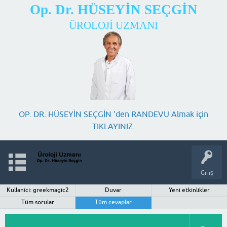
Op. Dr. HÜSEYİN SEÇGİN
ÜROLOJİ UZMANI
OP. DR. HÜSEYİN SEÇGİN 'den RANDEVU Almak için
TIKLAYINIZ.
Giriş
Kullanıcı: greekmagic2
Duvar
Yeni etkinlikler
Tüm sorular
Tüm cevaplar