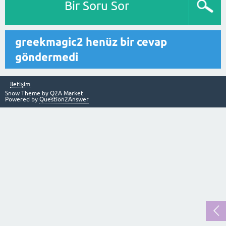
Bir Soru Sor
greekmagic2 henüz bir cevap
göndermedi
İletişim
Snow Theme by
Q2A Market
Powered by
Question2Answer