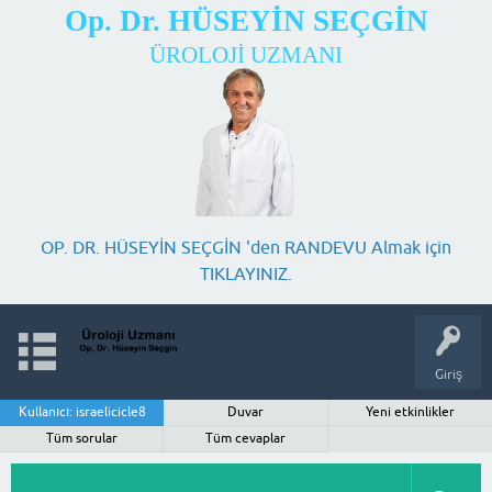
Op. Dr. HÜSEYİN SEÇGİN
ÜROLOJİ UZMANI
OP. DR. HÜSEYİN SEÇGİN 'den RANDEVU Almak için
TIKLAYINIZ.
Giriş
Kullanıcı: israelicicle8
Duvar
Yeni etkinlikler
Tüm sorular
Tüm cevaplar