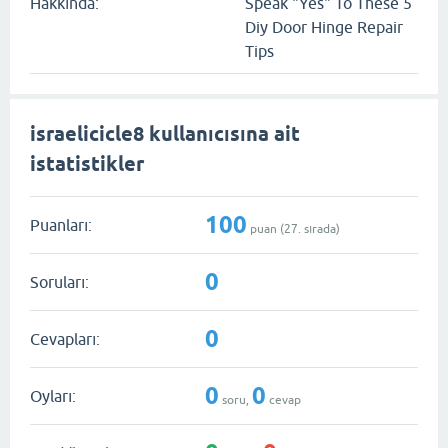
Hakkında:
Speak "Yes" To These 5
Diy Door Hinge Repair
Tips
israelicicle8 kullanıcısına ait
istatistikler
100
Puanları:
puan (
27
. sırada)
0
Soruları:
0
Cevapları:
0
0
Oyları:
soru,
cevap