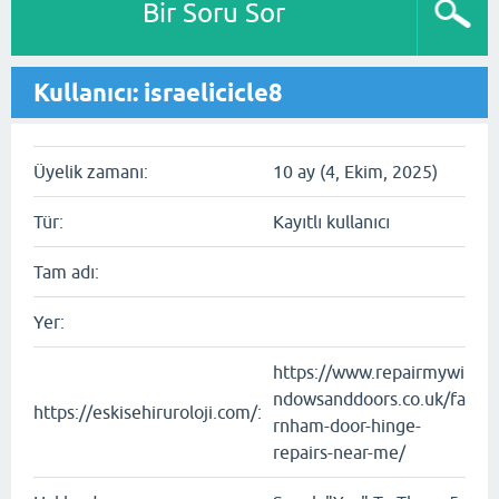
Bir Soru Sor
Kullanıcı: israelicicle8
Üyelik zamanı:
10 ay (4, Ekim, 2025)
Tür:
Kayıtlı kullanıcı
Tam adı:
Yer:
https://www.repairmywi
ndowsanddoors.co.uk/fa
https://eskisehiruroloji.com/:
rnham-door-hinge-
repairs-near-me/