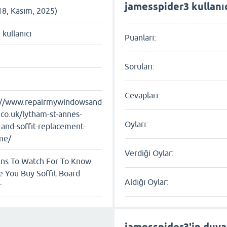
jamesspider3 kullanıcı
18, Kasım, 2025)
ı kullanıcı
Puanları:
Soruları:
Cevapları:
://www.repairmywindowsand
.co.uk/lytham-st-annes-
Oyları:
-and-soffit-replacement-
me/
Verdiği Oylar:
gns To Watch For To Know
e You Buy Soffit Board
Aldığı Oylar:
r
jamesspider3'in duva