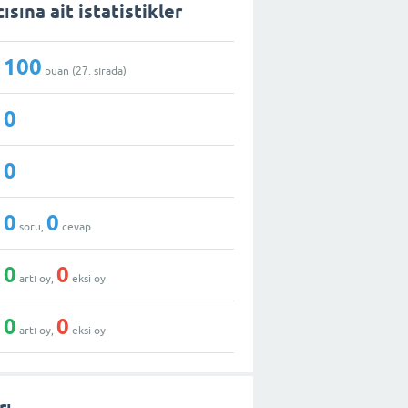
sına ait istatistikler
100
puan (
27
. sırada)
0
0
0
0
soru,
cevap
0
0
artı oy,
eksi oy
0
0
artı oy,
eksi oy
rı