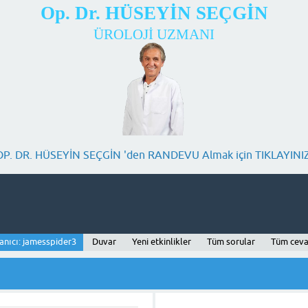
Op. Dr. HÜSEYİN SEÇGİN
ÜROLOJİ UZMANI
OP. DR. HÜSEYİN SEÇGİN 'den RANDEVU Almak için TIKLAYINIZ
anıcı: jamesspider3
Duvar
Yeni etkinlikler
Tüm sorular
Tüm ceva