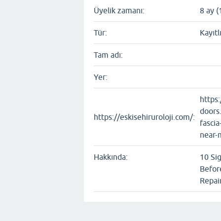
Üyelik zamanı:
8 ay (
Tür:
Kayıtl
Tam adı:
Yer:
https
doors
https://eskisehiruroloji.com/:
fascia
near-
Hakkında:
10 Si
Befor
Repai