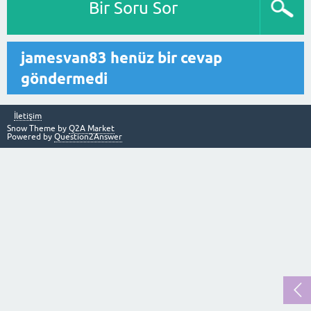
Bir Soru Sor
jamesvan83 henüz bir cevap
göndermedi
İletişim
Snow Theme by
Q2A Market
Powered by
Question2Answer