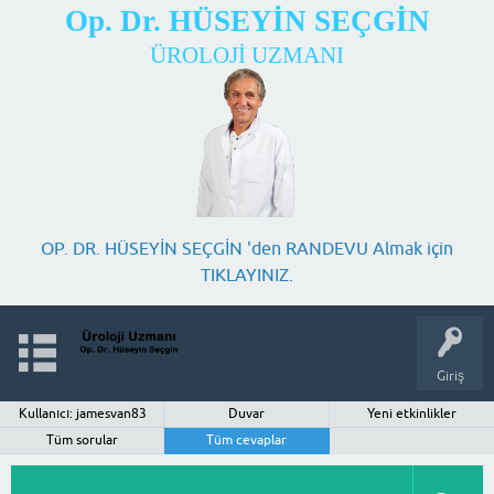
Op. Dr. HÜSEYİN SEÇGİN
ÜROLOJİ UZMANI
OP. DR. HÜSEYİN SEÇGİN 'den RANDEVU Almak için
TIKLAYINIZ.
Giriş
Kullanıcı: jamesvan83
Duvar
Yeni etkinlikler
Tüm sorular
Tüm cevaplar