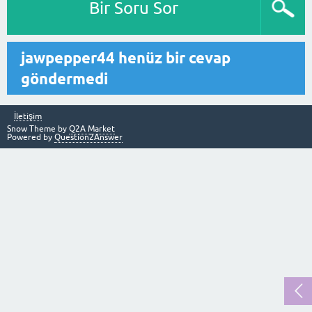
Bir Soru Sor
jawpepper44 henüz bir cevap
göndermedi
İletişim
Snow Theme by
Q2A Market
Powered by
Question2Answer