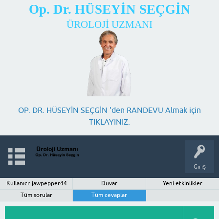
Op. Dr. HÜSEYİN SEÇGİN
ÜROLOJİ UZMANI
OP. DR. HÜSEYİN SEÇGİN 'den RANDEVU Almak için
TIKLAYINIZ.
Giriş
Kullanıcı: jawpepper44
Duvar
Yeni etkinlikler
Tüm sorular
Tüm cevaplar