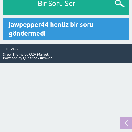
Bir Soru Sor
jawpepper44 henüz bir soru
göndermedi
İletişim
Snow Theme by
Q2A Market
Powered by
Question2Answer