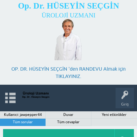
Op. Dr. HÜSEYİN SEÇGİN
ÜROLOJİ UZMANI
OP. DR. HÜSEYİN SEÇGİN 'den RANDEVU Almak için
TIKLAYINIZ.
Giriş
Kullanıcı: jawpepper44
Duvar
Yeni etkinlikler
Tüm sorular
Tüm cevaplar