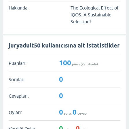
Hakkında:
The Ecological Effect of
IQOS: A Sustainable
Selection?
juryadult50 kullanıcısına ait istatistikler
100
Puanları:
puan (
27
. sırada)
0
Soruları:
0
Cevapları:
0
0
Oyları:
soru,
cevap
0
0
Verdiği Oylar: