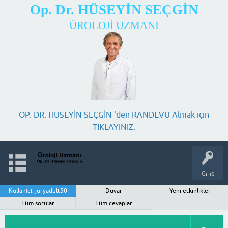
Op. Dr. HÜSEYİN SEÇGİN
ÜROLOJİ UZMANI
OP. DR. HÜSEYİN SEÇGİN 'den RANDEVU Almak için
TIKLAYINIZ.
Giriş
Kullanıcı: juryadult50
Duvar
Yeni etkinlikler
Tüm sorular
Tüm cevaplar