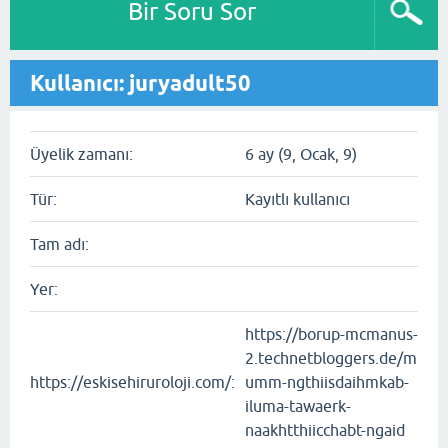
Bir Soru Sor
Kullanıcı: juryadult50
Üyelik zamanı:
6 ay (9, Ocak, 9)
Tür:
Kayıtlı kullanıcı
Tam adı:
Yer:
https://borup-mcmanus-
2.technetbloggers.de/m
https://eskisehiruroloji.com/:
umm-ngthiisdaihmkab-
iluma-tawaerk-
naakhtthiicchabt-ngaid