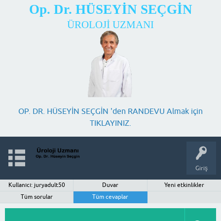
Op. Dr. HÜSEYİN SEÇGİN
ÜROLOJİ UZMANI
OP. DR. HÜSEYİN SEÇGİN 'den RANDEVU Almak için
TIKLAYINIZ.
Giriş
Kullanıcı: juryadult50
Duvar
Yeni etkinlikler
Tüm sorular
Tüm cevaplar