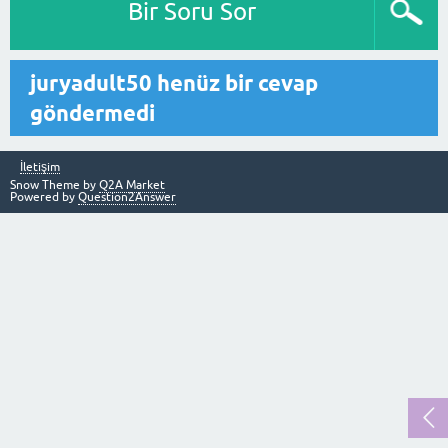
Bir Soru Sor
juryadult50 henüz bir cevap
göndermedi
İletişim
Snow Theme by
Q2A Market
Powered by
Question2Answer