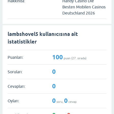
Hakkında:
Handy Casino Die
Besten Mobilen Casinos
Deutschland 2026
lambshovel5 kullanıcısına ait
istatistikler
100
Puanları:
puan (
27
. sırada)
0
Soruları:
0
Cevapları:
0
0
Oyları:
soru,
cevap