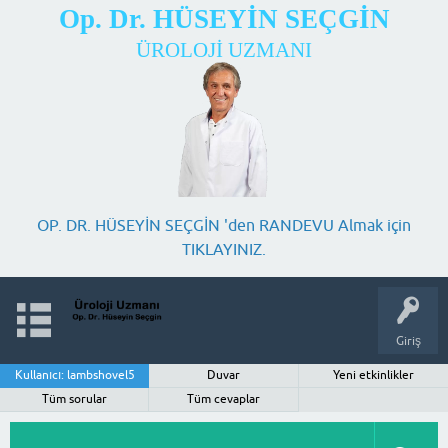
Op. Dr. HÜSEYİN SEÇGİN
ÜROLOJİ UZMANI
OP. DR. HÜSEYİN SEÇGİN 'den RANDEVU Almak için
TIKLAYINIZ.
Giriş
Kullanıcı: lambshovel5
Duvar
Yeni etkinlikler
Tüm sorular
Tüm cevaplar