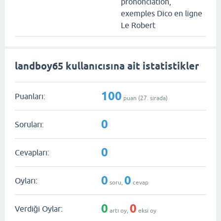
prononciation,
exemples Dico en ligne
Le Robert
landboy65 kullanıcısına ait istatistikler
100
Puanları:
puan (
27
. sırada)
0
Soruları:
0
Cevapları:
0
0
Oyları:
soru,
cevap
0
0
Verdiği Oylar:
artı oy,
eksi oy