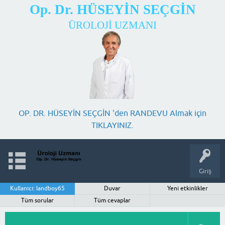
Op. Dr. HÜSEYİN SEÇGİN
ÜROLOJİ UZMANI
OP. DR. HÜSEYİN SEÇGİN 'den RANDEVU Almak için
TIKLAYINIZ.
Giriş
Kullanıcı: landboy65
Duvar
Yeni etkinlikler
Tüm sorular
Tüm cevaplar