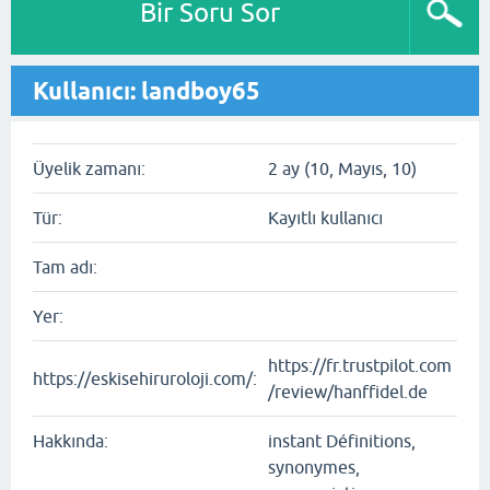
Bir Soru Sor
Kullanıcı: landboy65
Üyelik zamanı:
2 ay (10, Mayıs, 10)
Tür:
Kayıtlı kullanıcı
Tam adı:
Yer:
https://fr.trustpilot.com
https://eskisehiruroloji.com/:
/review/hanffidel.de
Hakkında:
instant Définitions,
synonymes,