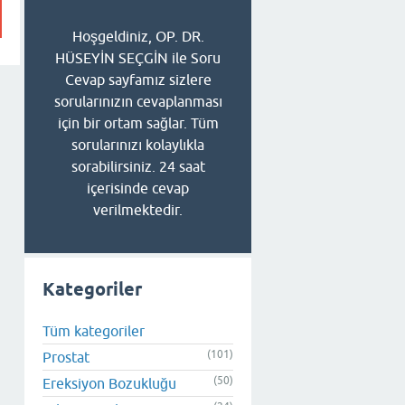
Hoşgeldiniz, OP. DR.
HÜSEYİN SEÇGİN ile Soru
Cevap sayfamız sizlere
sorularınızın cevaplanması
için bir ortam sağlar. Tüm
sorularınızı kolaylıkla
sorabilirsiniz. 24 saat
içerisinde cevap
verilmektedir.
Kategoriler
Tüm kategoriler
(101)
Prostat
(50)
Ereksiyon Bozukluğu