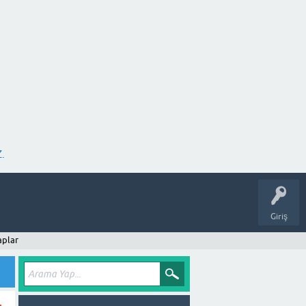
.
Giriş
aplar