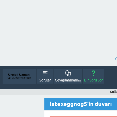
Sorular
Cevaplanmamış
Bir Soru Sor
Kull
latexeggnog5'in duvarı