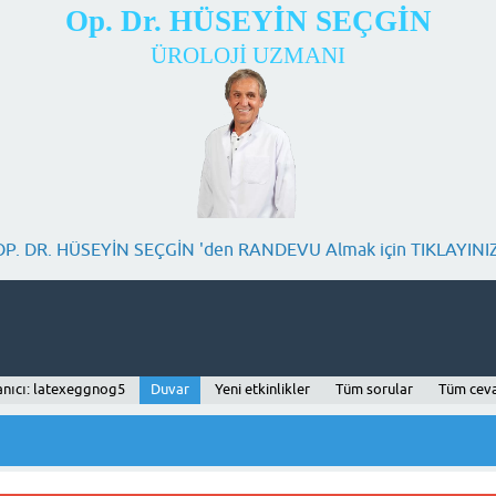
Op. Dr. HÜSEYİN SEÇGİN
ÜROLOJİ UZMANI
OP. DR. HÜSEYİN SEÇGİN 'den RANDEVU Almak için TIKLAYINIZ
anıcı: latexeggnog5
Duvar
Yeni etkinlikler
Tüm sorular
Tüm cev