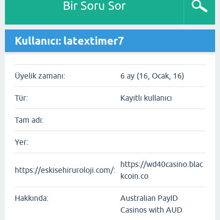
Bir Soru Sor
Kullanıcı: latextimer7
Üyelik zamanı:
6 ay (16, Ocak, 16)
Tür:
Kayıtlı kullanıcı
Tam adı:
Yer:
https://wd40casino.blac
https://eskisehiruroloji.com/:
kcoin.co
Hakkında:
Australian PayID
Casinos with AUD