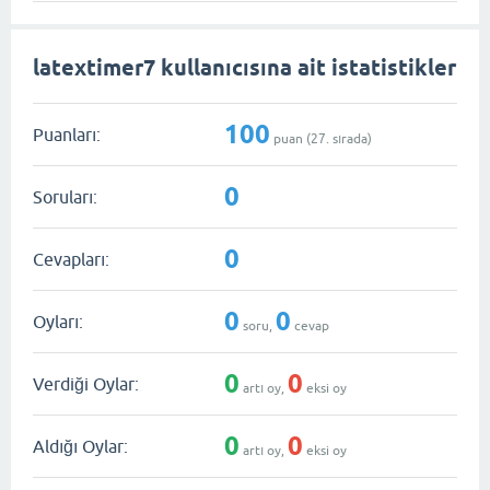
latextimer7 kullanıcısına ait istatistikler
100
Puanları:
puan (
27
. sırada)
0
Soruları:
0
Cevapları:
0
0
Oyları:
soru,
cevap
0
0
Verdiği Oylar:
artı oy,
eksi oy
0
0
Aldığı Oylar:
artı oy,
eksi oy