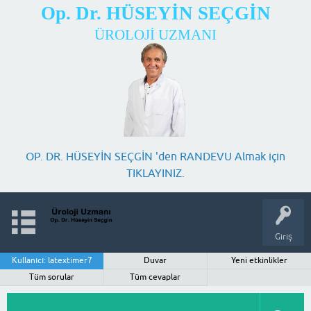
Op. Dr. HÜSEYİN SEÇGİN
ÜROLOJİ UZMANI
OP. DR. HÜSEYİN SEÇGİN 'den RANDEVU Almak için
TIKLAYINIZ.
Giriş
Kullanıcı: latextimer7
Duvar
Yeni etkinlikler
Tüm sorular
Tüm cevaplar