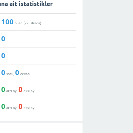
ına ait istatistikler
100
puan (
27
. sırada)
0
0
0
0
soru,
cevap
0
0
artı oy,
eksi oy
0
0
artı oy,
eksi oy