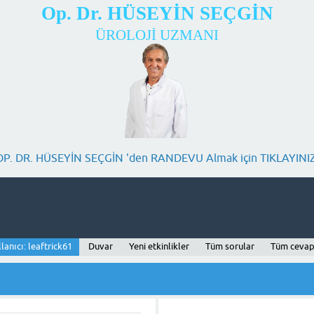
Op. Dr. HÜSEYİN SEÇGİN
ÜROLOJİ UZMANI
OP. DR. HÜSEYİN SEÇGİN 'den RANDEVU Almak için TIKLAYINIZ
lanıcı: leaftrick61
Duvar
Yeni etkinlikler
Tüm sorular
Tüm cevap