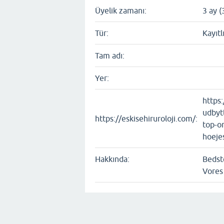
Üyelik zamanı:
3 ay (
Tür:
Kayıtl
Tam adı:
Yer:
https:
udbyt
https://eskisehiruroloji.com/:
top-o
hoeje
Hakkında:
Bedst
Vores