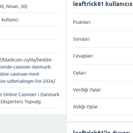
leaftrick61 kullanıcıs
30, Nisan, 30)
ı kullanıcı
Puanları:
Soruları:
Cevapları:
//blackcoin.co/da/bedste-
tende-casinoer-danmark-
Oyları:
nline-casinoer-med-
ste-udbetalinger-for-2026/
Verdiği Oylar:
e Online Casinoer i Danmark
 Eksperters Topvalg
Aldığı Oylar:
leaftrick61'in duvarı