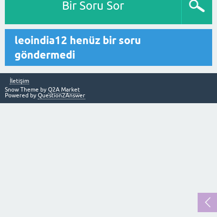
Bir Soru Sor
leoindia12 henüz bir soru
göndermedi
İletişim
Snow Theme by
Q2A Market
Powered by
Question2Answer