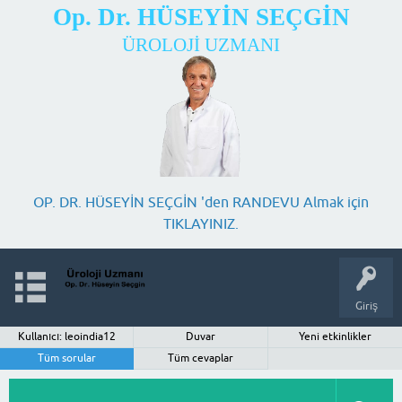
Op. Dr. HÜSEYİN SEÇGİN
ÜROLOJİ UZMANI
OP. DR. HÜSEYİN SEÇGİN 'den RANDEVU Almak için
TIKLAYINIZ.
Giriş
Kullanıcı: leoindia12
Duvar
Yeni etkinlikler
Tüm sorular
Tüm cevaplar