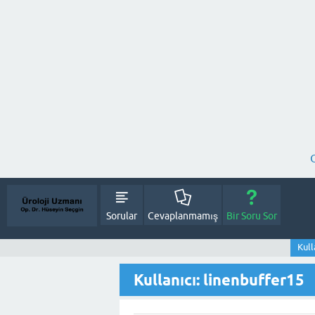
Sorular
Cevaplanmamış
Bir Soru Sor
Kull
Kullanıcı: linenbuffer15