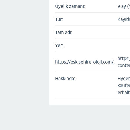
Üyelik zamanı:
9 ay (
Tür:
Kayıtl
Tam adı:
Yer:
https
https://eskisehiruroloji.com/:
conte
Hakkında:
Hyget
kaufe
erhal