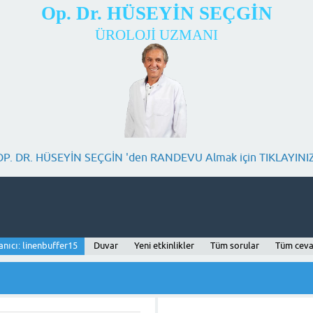
Op. Dr. HÜSEYİN SEÇGİN
ÜROLOJİ UZMANI
OP. DR. HÜSEYİN SEÇGİN 'den RANDEVU Almak için TIKLAYINIZ
anıcı: linenbuffer15
Duvar
Yeni etkinlikler
Tüm sorular
Tüm ceva