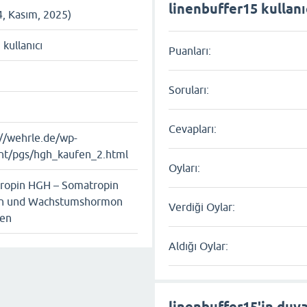
linenbuffer15 kullanıc
4, Kasım, 2025)
ı kullanıcı
Puanları:
Soruları:
Cevapları:
://wehrle.de/wp-
nt/pgs/hgh_kaufen_2.html
Oyları:
ropin HGH – Somatropin
n und Wachstums­hormon
Verdiği Oylar:
ten
Aldığı Oylar:
linenbuffer15'in duva