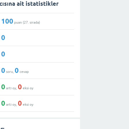
ısına ait istatistikler
100
puan (
27
. sırada)
0
0
0
0
soru,
cevap
0
0
artı oy,
eksi oy
0
0
artı oy,
eksi oy
rı