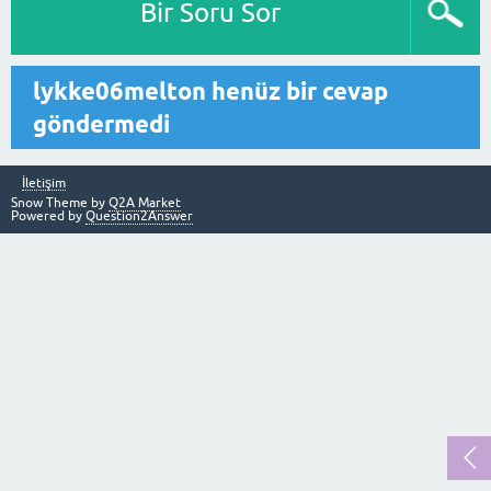
Bir Soru Sor
lykke06melton henüz bir cevap
göndermedi
İletişim
Snow Theme by
Q2A Market
Powered by
Question2Answer