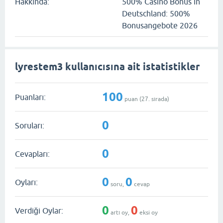
Hakkında:
500% Casino Bonus in
Deutschland: 500%
Bonusangebote 2026
lyrestem3 kullanıcısına ait istatistikler
100
Puanları:
puan (
27
. sırada)
0
Soruları:
0
Cevapları:
0
0
Oyları:
soru,
cevap
0
0
Verdiği Oylar:
artı oy,
eksi oy