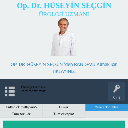
Op. Dr. HÜSEYİN SEÇGİN
ÜROLOJİ UZMANI
OP. DR. HÜSEYİN SEÇGİN 'den RANDEVU Almak için
TIKLAYINIZ.
Giriş
Kullanıcı: mallspain5
Duvar
Yeni etkinlikler
Tüm sorular
Tüm cevaplar