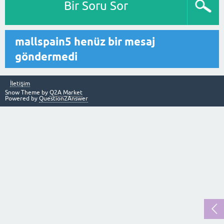
Bir Soru Sor
mallspain5 henüz bir mesaj
göndermedi
İletişim
Snow Theme by
Q2A Market
Powered by
Question2Answer