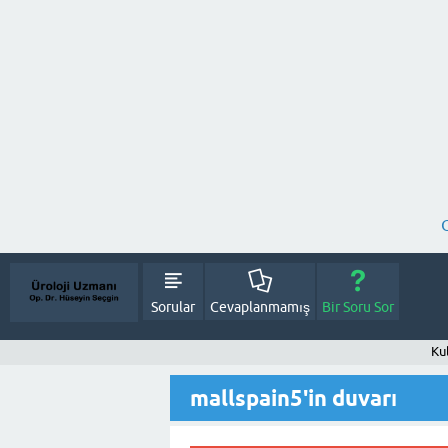
Sorular
Cevaplanmamış
Bir Soru Sor
Kul
mallspain5'in duvarı