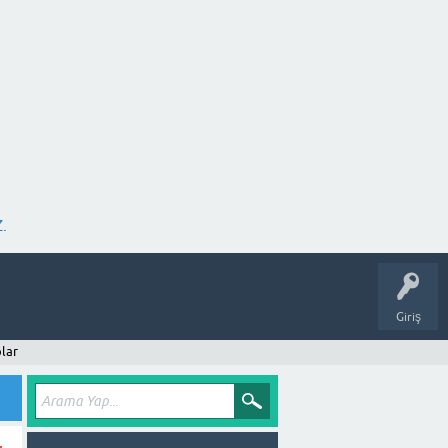
.
Giriş
lar