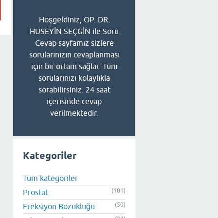
Hoşgeldiniz, OP. DR.
HÜSEYİN SEÇGİN ile Soru
Cevap sayfamız sizlere
sorularınızın cevaplanması
için bir ortam sağlar. Tüm
sorularınızı kolaylıkla
sorabilirsiniz. 24 saat
içerisinde cevap
verilmektedir.
Kategoriler
Tüm kategoriler
(101)
Prostat
(50)
Ereksiyon Bozukluğu