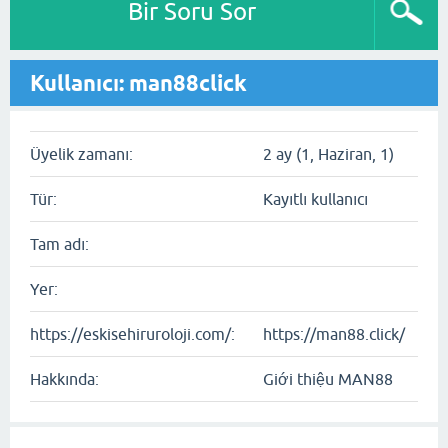
Bir Soru Sor
Kullanıcı: man88click
Üyelik zamanı:
2 ay (1, Haziran, 1)
Tür:
Kayıtlı kullanıcı
Tam adı:
Yer:
https://eskisehiruroloji.com/:
https://man88.click/
Hakkında:
Giới thiệu MAN88