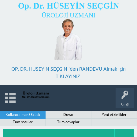
Op. Dr. HÜSEYİN SEÇGİN
ÜROLOJİ UZMANI
OP. DR. HÜSEYİN SEÇGİN 'den RANDEVU Almak için
TIKLAYINIZ.
Giriş
Kullanıcı: man88click
Duvar
Yeni etkinlikler
Tüm sorular
Tüm cevaplar