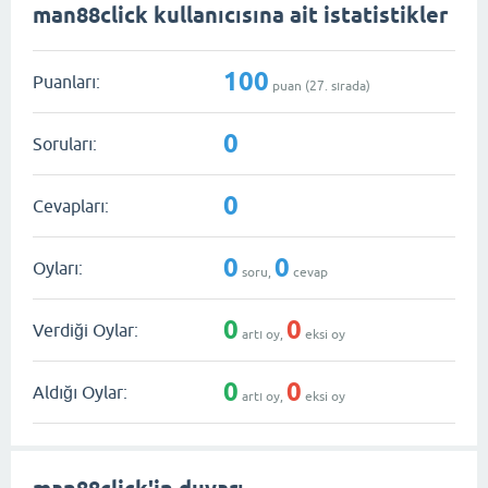
man88click kullanıcısına ait istatistikler
100
Puanları:
puan (
27
. sırada)
0
Soruları:
0
Cevapları:
0
0
Oyları:
soru,
cevap
0
0
Verdiği Oylar:
artı oy,
eksi oy
0
0
Aldığı Oylar:
artı oy,
eksi oy