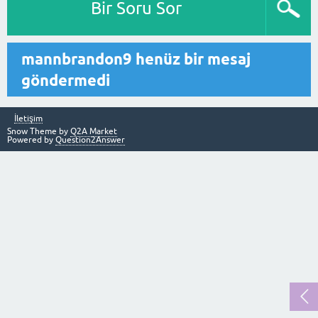
Bir Soru Sor
mannbrandon9 henüz bir mesaj
göndermedi
İletişim
Snow Theme by
Q2A Market
Powered by
Question2Answer