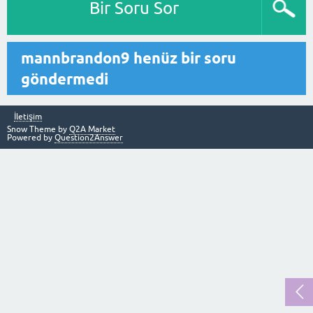
Bir Soru Sor
mannbrandon9 henüz bir soru
göndermedi
İletişim
Snow Theme by
Q2A Market
Powered by
Question2Answer