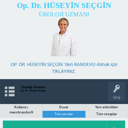
Op. Dr. HÜSEYİN SEÇGİN
ÜROLOJİ UZMANI
OP. DR. HÜSEYİN SEÇGİN 'den RANDEVU Almak için
TIKLAYINIZ.
Giriş
Kullanıcı:
Duvar
Yeni etkinlikler
mannbrandon9
Tüm sorular
Tüm cevaplar