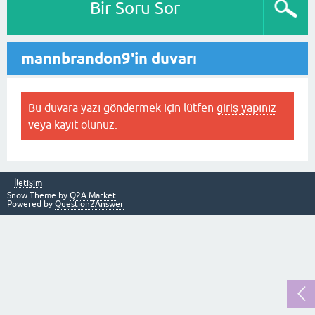
Bir Soru Sor
mannbrandon9'in duvarı
Bu duvara yazı göndermek için lütfen
giriş yapınız
veya
kayıt olunuz
.
İletişim
Snow Theme by
Q2A Market
Powered by
Question2Answer