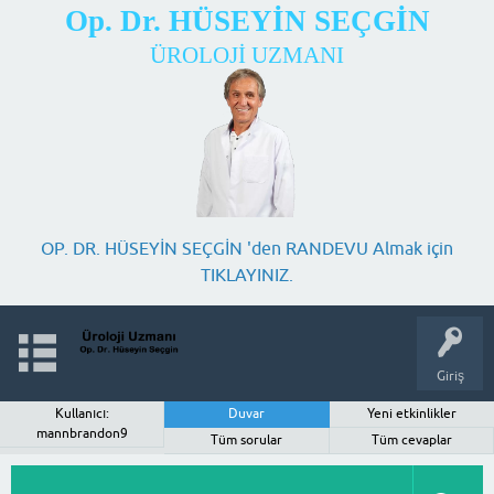
Op. Dr. HÜSEYİN SEÇGİN
ÜROLOJİ UZMANI
OP. DR. HÜSEYİN SEÇGİN 'den RANDEVU Almak için
TIKLAYINIZ.
Giriş
Kullanıcı:
Duvar
Yeni etkinlikler
mannbrandon9
Tüm sorular
Tüm cevaplar