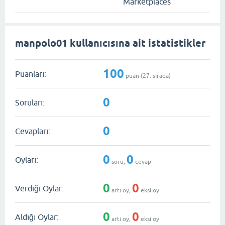
Marketplaces
manpolo01 kullanıcısına ait istatistikler
100
Puanları:
puan (
27
. sırada)
0
Soruları:
0
Cevapları:
0
0
Oyları:
soru,
cevap
0
0
Verdiği Oylar:
artı oy,
eksi oy
0
0
Aldığı Oylar:
artı oy,
eksi oy