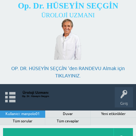
Op. Dr. HÜSEYİN SEÇGİN
ÜROLOJİ UZMANI
OP. DR. HÜSEYİN SEÇGİN 'den RANDEVU Almak için
TIKLAYINIZ.
Giriş
Kullanıcı: manpolo01
Duvar
Yeni etkinlikler
Tüm sorular
Tüm cevaplar