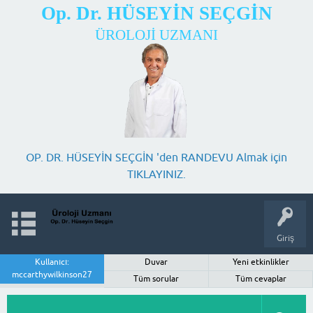
Op. Dr. HÜSEYİN SEÇGİN
ÜROLOJİ UZMANI
OP. DR. HÜSEYİN SEÇGİN 'den RANDEVU Almak için
TIKLAYINIZ.
Giriş
Kullanıcı:
Duvar
Yeni etkinlikler
mccarthywilkinson27
Tüm sorular
Tüm cevaplar