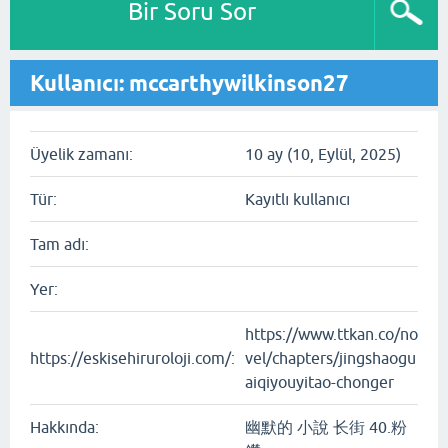
Bir Soru Sor
Kullanıcı: mccarthywilkinson27
Üyelik zamanı:
10 ay (10, Eylül, 2025)
Tür:
Kayıtlı kullanıcı
Tam adı:
Yer:
https://www.ttkan.co/no
https://eskisehiruroloji.com/:
vel/chapters/jingshaogu
aiqiyouyitao-chonger
Hakkında:
幽默的 小說 长街 40.粉