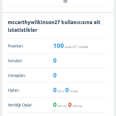
鑽
mccarthywilkinson27 kullanıcısına ait
istatistikler
100
Puanları:
puan (
27
. sırada)
0
Soruları:
0
Cevapları:
0
0
Oyları:
soru,
cevap
0
0
Verdiği Oylar:
artı oy,
eksi oy