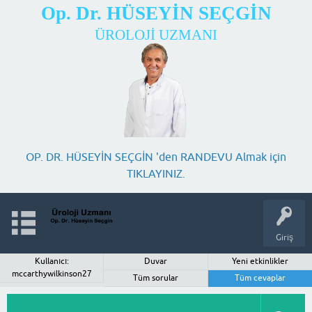
Op. Dr. HÜSEYİN SEÇGİN
ÜROLOJİ UZMANI
OP. DR. HÜSEYİN SEÇGİN 'den RANDEVU Almak için
TIKLAYINIZ.
Giriş
Kullanıcı:
Duvar
Yeni etkinlikler
mccarthywilkinson27
Tüm sorular
Tüm cevaplar