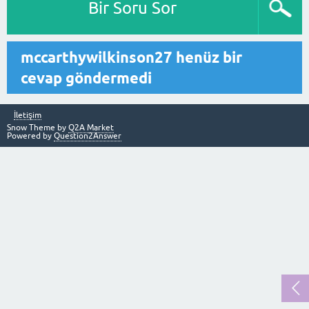
Bir Soru Sor
mccarthywilkinson27 henüz bir
cevap göndermedi
İletişim
Snow Theme by
Q2A Market
Powered by
Question2Answer