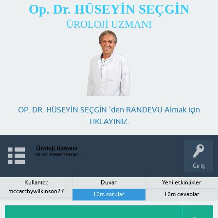
Op. Dr. HÜSEYİN SEÇGİN
ÜROLOJİ UZMANI
OP. DR. HÜSEYİN SEÇGİN 'den RANDEVU Almak için
TIKLAYINIZ.
Giriş
Kullanıcı:
Duvar
Yeni etkinlikler
mccarthywilkinson27
Tüm sorular
Tüm cevaplar