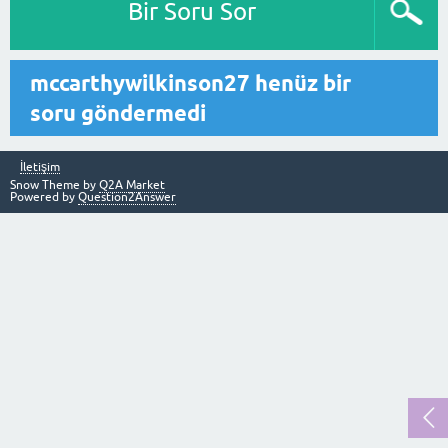
Bir Soru Sor
mccarthywilkinson27 henüz bir
soru göndermedi
İletişim
Snow Theme by
Q2A Market
Powered by
Question2Answer