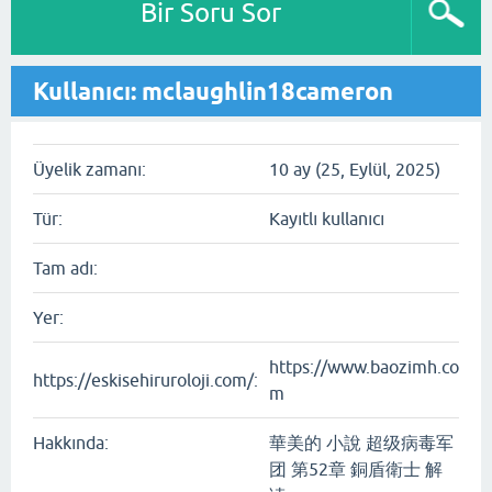
Bir Soru Sor
Kullanıcı: mclaughlin18cameron
Üyelik zamanı:
10 ay (25, Eylül, 2025)
Tür:
Kayıtlı kullanıcı
Tam adı:
Yer:
https://www.baozimh.co
https://eskisehiruroloji.com/:
m
Hakkında:
華美的 小說 超级病毒军
团 第52章 銅盾衛士 解