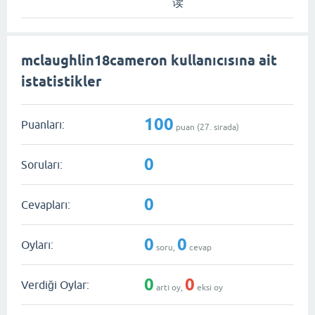
读
mclaughlin18cameron kullanıcısına ait
istatistikler
100
Puanları:
puan (
27
. sırada)
0
Soruları:
0
Cevapları:
0
0
Oyları:
soru,
cevap
0
0
Verdiği Oylar:
artı oy,
eksi oy