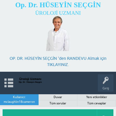
Op. Dr. HÜSEYİN SEÇGİN
ÜROLOJİ UZMANI
OP. DR. HÜSEYİN SEÇGİN 'den RANDEVU Almak için
TIKLAYINIZ.
Giriş
Kullanıcı:
Duvar
Yeni etkinlikler
mclaughlin18cameron
Tüm sorular
Tüm cevaplar