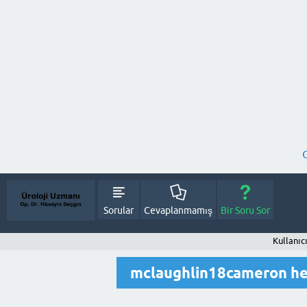
Sorular
Cevaplanmamış
Bir Soru Sor
Kullanıc
mclaughlin18cameron he