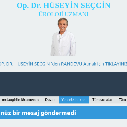
Op. Dr. HÜSEYİN SEÇGİN
ÜROLOJİ UZMANI
OP. DR. HÜSEYİN SEÇGİN 'den RANDEVU Almak için TIKLAYINIZ
ı: mclaughlin18cameron
Duvar
Yeni etkinlikler
Tüm sorular
Tüm 
nüz bir mesaj göndermedi