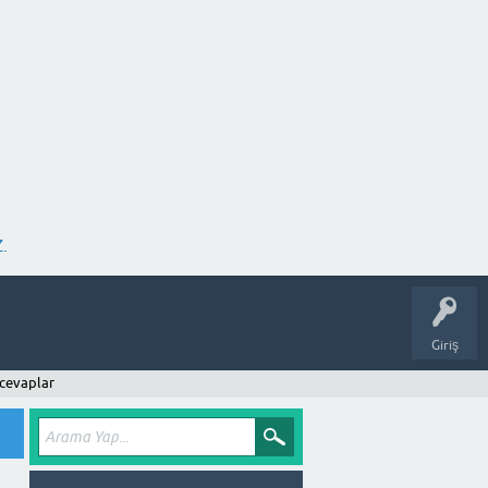
.
Giriş
cevaplar