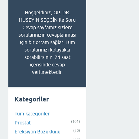
Hoşgeldiniz, OP. DR.
HÜSEYİN SEÇGİN ile Soru
Cevap sayfamız sizlere
sorularınızın cevaplanması
için bir ortam sağlar. Tüm
sorularınızı kolaylıkla
sorabilirsiniz. 24 saat
içerisinde cevap
verilmektedir.
Kategoriler
Tüm kategoriler
(101)
Prostat
(50)
Ereksiyon Bozukluğu