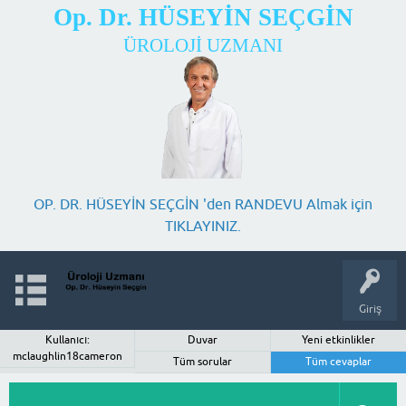
Op. Dr. HÜSEYİN SEÇGİN
ÜROLOJİ UZMANI
OP. DR. HÜSEYİN SEÇGİN 'den RANDEVU Almak için
TIKLAYINIZ.
Giriş
Kullanıcı:
Duvar
Yeni etkinlikler
mclaughlin18cameron
Tüm sorular
Tüm cevaplar