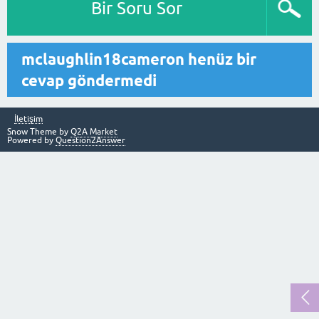
Bir Soru Sor
mclaughlin18cameron henüz bir
cevap göndermedi
İletişim
Snow Theme by
Q2A Market
Powered by
Question2Answer