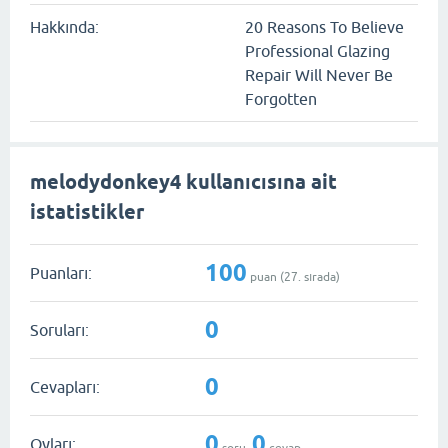
Hakkında:
20 Reasons To Believe
Professional Glazing
Repair Will Never Be
Forgotten
melodydonkey4 kullanıcısına ait
istatistikler
100
Puanları:
puan (
27
. sırada)
0
Soruları:
0
Cevapları:
0
0
Oyları:
soru,
cevap