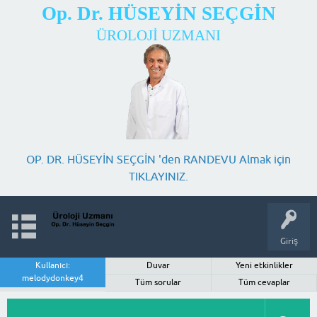
Op. Dr. HÜSEYİN SEÇGİN
ÜROLOJİ UZMANI
OP. DR. HÜSEYİN SEÇGİN 'den RANDEVU Almak için
TIKLAYINIZ.
Giriş
Kullanıcı:
Duvar
Yeni etkinlikler
melodydonkey4
Tüm sorular
Tüm cevaplar