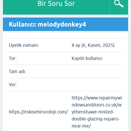
Bir Soru Sor
Kullanıcı: melodydonkey4
Üyelik zamanı:
8 ay (6, Kasım, 2025)
Tür:
Kayıtlı kullanıcı
Tam adı:
Yer:
https://www.repairmywi
ndowsanddoors.co.uk/w
https://eskisehiruroloji.com/:
ythenshawe-misted-
double-glazing-repairs-
near-me/