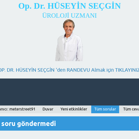
Op. Dr. HÜSEYİN SEÇGİN
ÜROLOJİ UZMANI
OP. DR. HÜSEYİN SEÇGİN 'den RANDEVU Almak için TIKLAYINIZ
anıcı: meterstreet91
Duvar
Yeni etkinlikler
Tüm sorular
Tüm cev
r soru göndermedi