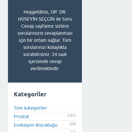
Hoşgeldiniz, OP. DR.
HÜSEYİN SEÇGİN ile Soru
Cevap sayfamız sizlere
sorularınızın cevaplanması
için bir ortam sağlar. Tüm
sorularınızı kolaylıkla
sorabilirsiniz. 24 saat
içerisinde cevap
verilmektedir.
Kategoriler
Tüm kategoriler
(101)
Prostat
(50)
Ereksiyon Bozukluğu