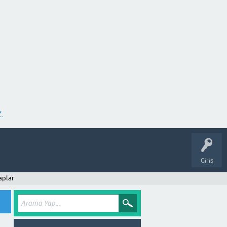
.
Giriş
aplar