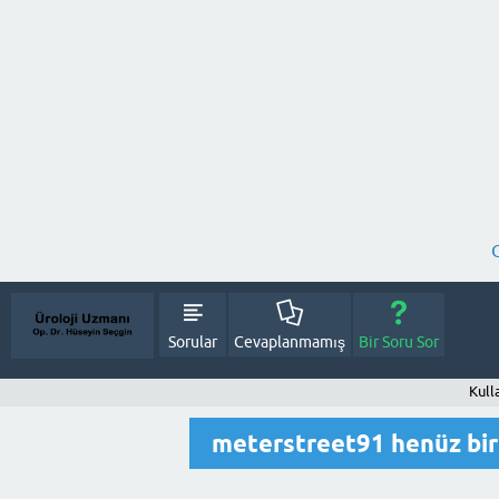
Sorular
Cevaplanmamış
Bir Soru Sor
Kull
meterstreet91 henüz bi