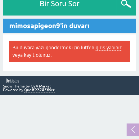
Bir Soru Sor
mimosapigeon9'in duvarı
Bu duvara yazı göndermek için lütfen
giriş yapınız
veya
kayıt olunuz
.
İletişim
Snow Theme by
Q2A Market
Powered by
Question2Answer