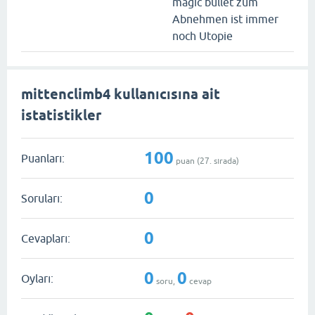
magic bullet zum
Abnehmen ist immer
noch Utopie
mittenclimb4 kullanıcısına ait
istatistikler
100
Puanları:
puan (
27
. sırada)
0
Soruları:
0
Cevapları:
0
0
Oyları:
soru,
cevap