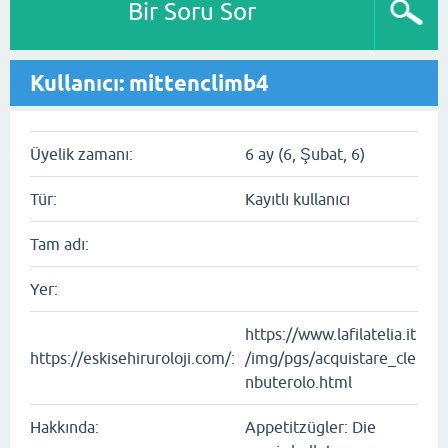
Bir Soru Sor
Kullanıcı: mittenclimb4
Üyelik zamanı:
6 ay (6, Şubat, 6)
Tür:
Kayıtlı kullanıcı
Tam adı:
Yer:
https://www.lafilatelia.it
https://eskisehiruroloji.com/:
/img/pgs/acquistare_cle
nbuterolo.html
Hakkında:
Appetitzügler: Die