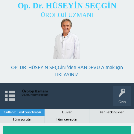
Op. Dr. HÜSEYİN SEÇGİN
ÜROLOJİ UZMANI
OP. DR. HÜSEYİN SEÇGİN 'den RANDEVU Almak için
TIKLAYINIZ.
Giriş
Kullanıcı: mittenclimb4
Duvar
Yeni etkinlikler
Tüm sorular
Tüm cevaplar