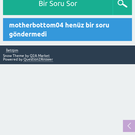
Bir Soru Sor
motherbottom04 henüz bir soru
göndermedi
İletişim
Snow Theme by
Q2A Market
Powered by
Question2Answer