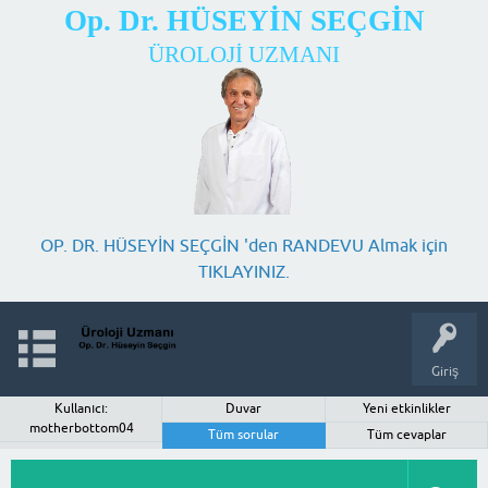
Op. Dr. HÜSEYİN SEÇGİN
ÜROLOJİ UZMANI
OP. DR. HÜSEYİN SEÇGİN 'den RANDEVU Almak için
TIKLAYINIZ.
Giriş
Kullanıcı:
Duvar
Yeni etkinlikler
motherbottom04
Tüm sorular
Tüm cevaplar