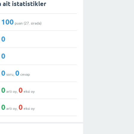
 ait istatistikler
100
puan (
27
. sırada)
0
0
0
0
soru,
cevap
0
0
artı oy,
eksi oy
0
0
artı oy,
eksi oy