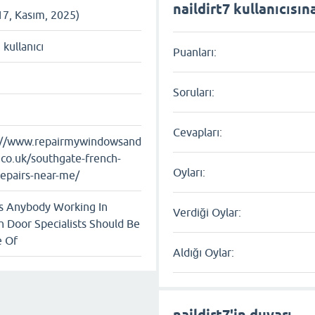
naildirt7 kullanıcısına
17, Kasım, 2025)
ı kullanıcı
Puanları:
Soruları:
Cevapları:
://www.repairmywindowsand
.co.uk/southgate-french-
Oyları:
repairs-near-me/
s Anybody Working In
Verdiği Oylar:
h Door Specialists Should Be
 Of
Aldığı Oylar:
naildirt7'in duvarı