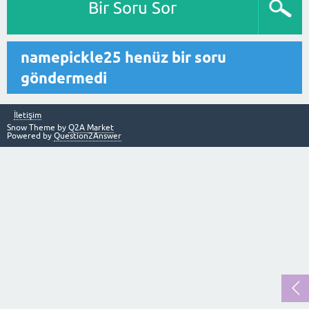
Bir Soru Sor
namepickle25 henüz bir soru
göndermedi
İletişim
Snow Theme by
Q2A Market
Powered by
Question2Answer