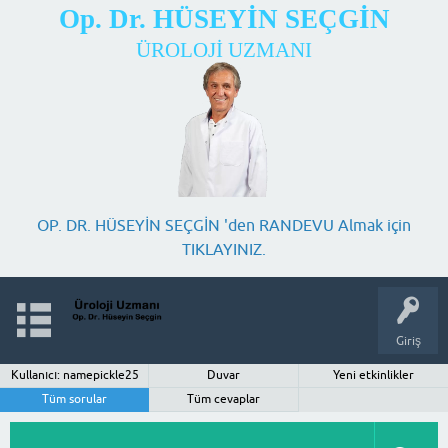
Op. Dr. HÜSEYİN SEÇGİN
ÜROLOJİ UZMANI
OP. DR. HÜSEYİN SEÇGİN 'den RANDEVU Almak için
TIKLAYINIZ.
Giriş
Kullanıcı: namepickle25
Duvar
Yeni etkinlikler
Tüm sorular
Tüm cevaplar