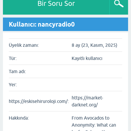
Bir Soru Sor
Kullanıcı: nancyradio0
Üyelik zamanı:
8 ay (23, Kasım, 2025)
Tür:
Kayıtlı kullanıcı
Tam adı:
Yer:
https://market-
https://eskisehiruroloji.com/:
darknet.org/
Hakkında:
From Avocados to
Anonymity: What can