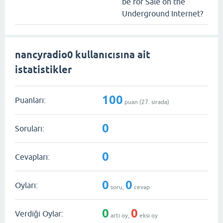
be for Sale on the
Underground Internet?
nancyradio0 kullanıcısına ait
istatistikler
100
Puanları:
puan (
27
. sırada)
0
Soruları:
0
Cevapları:
0
0
Oyları:
soru,
cevap
0
0
Verdiği Oylar:
artı oy,
eksi oy