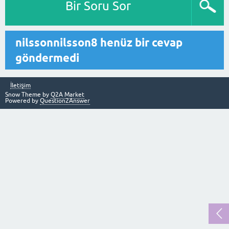
Bir Soru Sor
nilssonnilsson8 henüz bir cevap
göndermedi
İletişim
Snow Theme by
Q2A Market
Powered by
Question2Answer