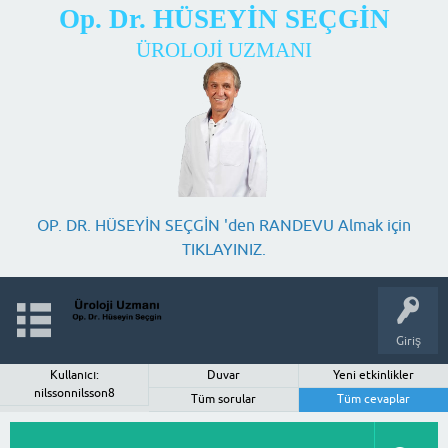
Op. Dr. HÜSEYİN SEÇGİN
ÜROLOJİ UZMANI
OP. DR. HÜSEYİN SEÇGİN 'den RANDEVU Almak için
TIKLAYINIZ.
Giriş
Kullanıcı:
Duvar
Yeni etkinlikler
nilssonnilsson8
Tüm sorular
Tüm cevaplar