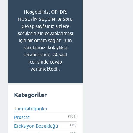
Hoşgeldiniz, OP. DR.
HÜSEYİN SEÇGİN ile Soru
Cevap sayfamız sizlere
sorularınızın cevaplanması
için bir ortam sağlar. Tüm
sorularınızı kolaylıkla
sorabilirsiniz. 24 saat
içerisinde cevap
verilmektedir.
Kategoriler
Tüm kategoriler
(101)
Prostat
(50)
Ereksiyon Bozukluğu