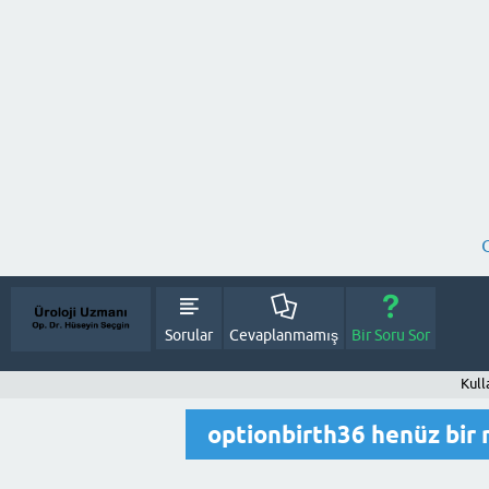
Sorular
Cevaplanmamış
Bir Soru Sor
Kull
optionbirth36 henüz bir