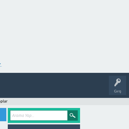
.
Giriş
plar