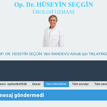
Op. Dr. HÜSEYİN SEÇGİN
ÜROLOJİ UZMANI
OP. DR. HÜSEYİN SEÇGİN 'den RANDEVU Almak için TIKLAYINIZ
anıcı: optionbirth36
Duvar
Yeni etkinlikler
Tüm sorular
Tüm ceva
 mesaj göndermedi