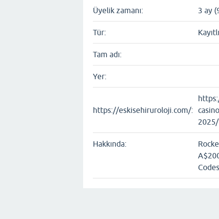
Üyelik zamanı:
3 ay (
Tür:
Kayıtl
Tam adı:
Yer:
https:
https://eskisehiruroloji.com/:
casin
2025/
Hakkında:
Rocke
A$200
Code