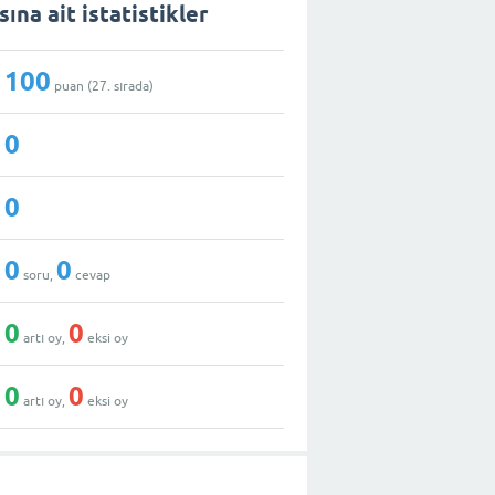
ına ait istatistikler
100
puan (
27
. sırada)
0
0
0
0
soru,
cevap
0
0
artı oy,
eksi oy
0
0
artı oy,
eksi oy
ı