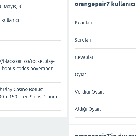
orangepair7 kullanıcıs
9, Mayıs, 9)
ı kullanıcı
Puanları:
Soruları:
Cevapları:
//blackcoin.co/rocketplay-
o-bonus-codes-november-
Oyları:
t Play Casino Bonus:
Verdiği Oylar:
0 + 150 Free Spins Promo
s
Aldığı Oylar:
orangepair7'in duvar