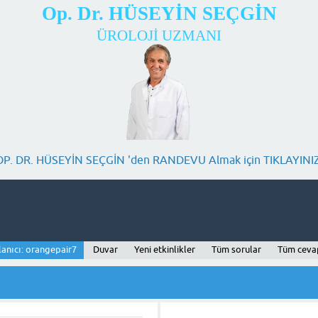
Op. Dr. HÜSEYİN SEÇGİN
ÜROLOJİ UZMANI
OP. DR. HÜSEYİN SEÇGİN 'den RANDEVU Almak için TIKLAYINIZ
lanıcı: orangepair7
Duvar
Yeni etkinlikler
Tüm sorular
Tüm ceva