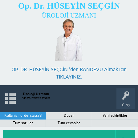
Op. Dr. HÜSEYİN SEÇGİN
ÜROLOJİ UZMANI
OP. DR. HÜSEYİN SEÇGİN 'den RANDEVU Almak için
TIKLAYINIZ.
Giriş
Kullanıcı: orderclass73
Duvar
Yeni etkinlikler
Tüm sorular
Tüm cevaplar