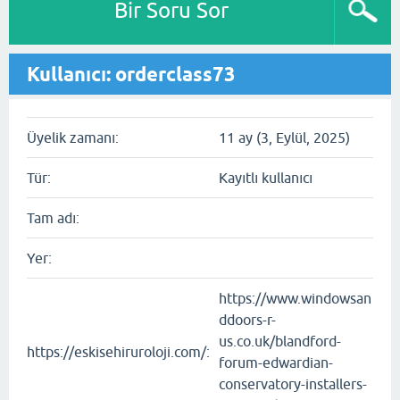
Bir Soru Sor
Kullanıcı: orderclass73
Üyelik zamanı:
11 ay (3, Eylül, 2025)
Tür:
Kayıtlı kullanıcı
Tam adı:
Yer:
https://www.windowsan
ddoors-r-
us.co.uk/blandford-
https://eskisehiruroloji.com/:
forum-edwardian-
conservatory-installers-