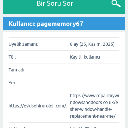
Bir Soru Sor
Kullanıcı: pagememory67
Üyelik zamanı:
8 ay (25, Kasım, 2025)
Tür:
Kayıtlı kullanıcı
Tam adı:
Yer:
https://www.repairmywi
ndowsanddoors.co.uk/e
https://eskisehiruroloji.com/:
sher-window-handle-
replacement-near-me/