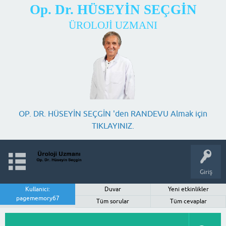
Op. Dr. HÜSEYİN SEÇGİN
ÜROLOJİ UZMANI
OP. DR. HÜSEYİN SEÇGİN 'den RANDEVU Almak için
TIKLAYINIZ.
Giriş
Kullanıcı:
Duvar
Yeni etkinlikler
pagememory67
Tüm sorular
Tüm cevaplar