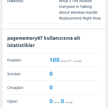
Hakkında:
What's The Reason
Everyone Is Talking
About Window Handle
Replacement Right Now
pagememory67 kullanıcısına ait
istatistikler
100
Puanları:
puan (
27
. sırada)
0
Soruları:
0
Cevapları:
0
0
Oyları:
soru,
cevap