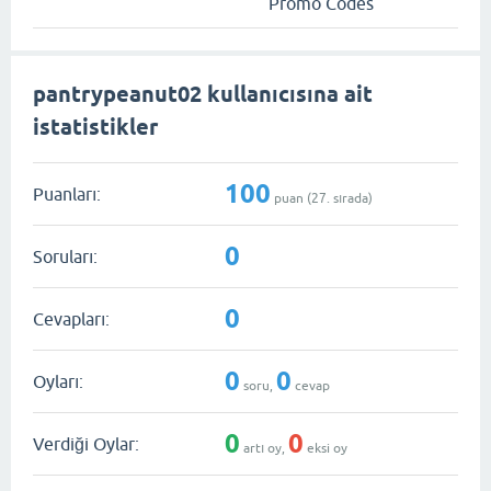
Promo Codes
pantrypeanut02 kullanıcısına ait
istatistikler
100
Puanları:
puan (
27
. sırada)
0
Soruları:
0
Cevapları:
0
0
Oyları:
soru,
cevap
0
0
Verdiği Oylar:
artı oy,
eksi oy