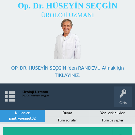
Op. Dr. HÜSEYİN SEÇGİN
ÜROLOJİ UZMANI
OP. DR. HÜSEYİN SEÇGİN 'den RANDEVU Almak için
TIKLAYINIZ.
Giriş
Kullanıcı:
Duvar
Yeni etkinlikler
pantrypeanut02
Tüm sorular
Tüm cevaplar