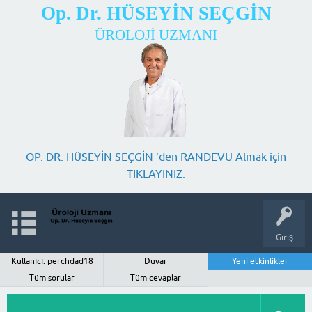
Op. Dr. HÜSEYİN SEÇGİN
ÜROLOJİ UZMANI
OP. DR. HÜSEYİN SEÇGİN 'den RANDEVU Almak için
TIKLAYINIZ.
Giriş
Kullanıcı: perchdad18
Duvar
Yeni etkinlikler
Tüm sorular
Tüm cevaplar