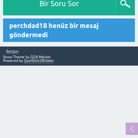
Bir Soru Sor
perchdad18 henüz bir mesaj
göndermedi
İletişim
Snow Theme by
Q2A Market
Powered by
Question2Answer