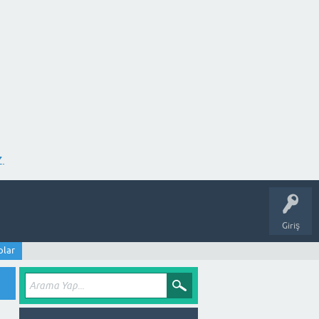
.
Giriş
plar