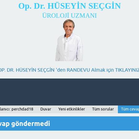
Op. Dr. HÜSEYİN SEÇGİN
ÜROLOJİ UZMANI
OP. DR. HÜSEYİN SEÇGİN 'den RANDEVU Almak için TIKLAYINIZ
lanıcı: perchdad18
Duvar
Yeni etkinlikler
Tüm sorular
Tüm ceva
evap göndermedi