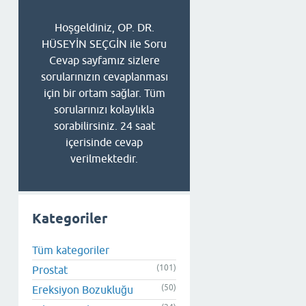
Hoşgeldiniz, OP. DR.
HÜSEYİN SEÇGİN ile Soru
Cevap sayfamız sizlere
sorularınızın cevaplanması
için bir ortam sağlar. Tüm
sorularınızı kolaylıkla
sorabilirsiniz. 24 saat
içerisinde cevap
verilmektedir.
Kategoriler
Tüm kategoriler
(101)
Prostat
(50)
Ereksiyon Bozukluğu