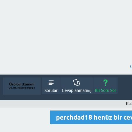
Sorular
Cevaplanmamış
Bir Soru Sor
Kul
perchdad18 henüz bir c