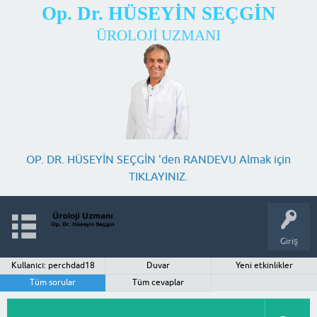
Op. Dr. HÜSEYİN SEÇGİN
ÜROLOJİ UZMANI
OP. DR. HÜSEYİN SEÇGİN 'den RANDEVU Almak için
TIKLAYINIZ.
Giriş
Kullanıcı: perchdad18
Duvar
Yeni etkinlikler
Tüm sorular
Tüm cevaplar