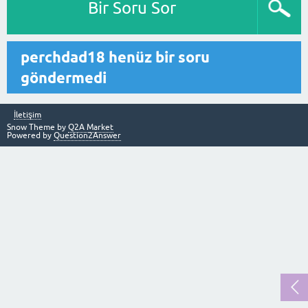
Bir Soru Sor
perchdad18 henüz bir soru
göndermedi
İletişim
Snow Theme by
Q2A Market
Powered by
Question2Answer