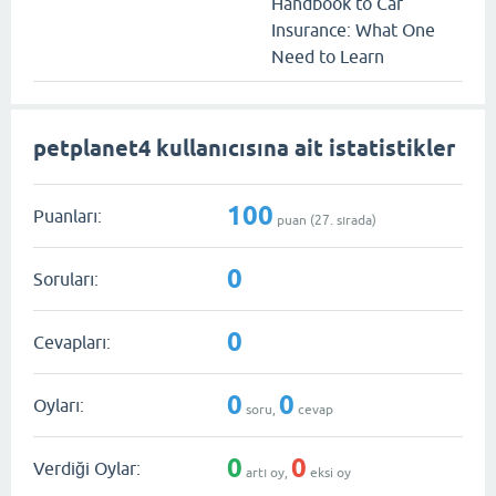
Handbook to Car
Insurance: What One
Need to Learn
petplanet4 kullanıcısına ait istatistikler
100
Puanları:
puan (
27
. sırada)
0
Soruları:
0
Cevapları:
0
0
Oyları:
soru,
cevap
0
0
Verdiği Oylar:
artı oy,
eksi oy