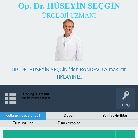
Op. Dr. HÜSEYİN SEÇGİN
ÜROLOJİ UZMANI
OP. DR. HÜSEYİN SEÇGİN 'den RANDEVU Almak için
TIKLAYINIZ.
Giriş
Kullanıcı: petplanet4
Duvar
Yeni etkinlikler
Tüm sorular
Tüm cevaplar