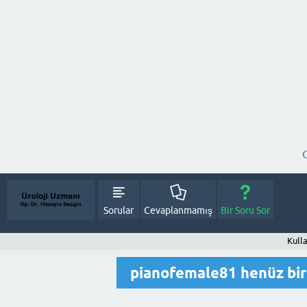
Sorular
Cevaplanmamış
Bir Soru Sor
Kull
pianofemale81 henüz bi