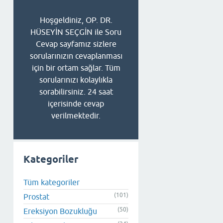
Hoşgeldiniz, OP. DR.
HÜSEYİN SEÇGİN ile Soru
Cevap sayfamız sizlere
sorularınızın cevaplanması
için bir ortam sağlar. Tüm
sorularınızı kolaylıkla
sorabilirsiniz. 24 saat
içerisinde cevap
verilmektedir.
Kategoriler
Tüm kategoriler
(101)
Prostat
(50)
Ereksiyon Bozukluğu