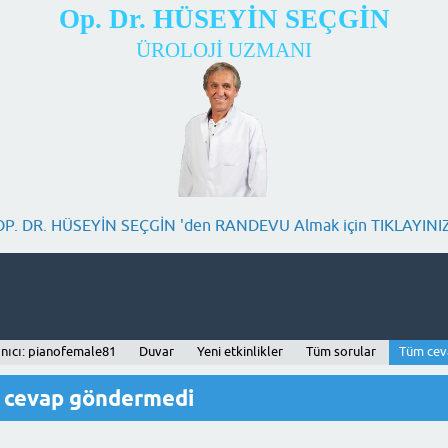
Op. Dr. HÜSEYİN SEÇGİN
ÜROLOJİ UZMANI
OP. DR. HÜSEYİN SEÇGİN 'den RANDEVU Almak için TIKLAYINIZ
anıcı: pianofemale81
Duvar
Yeni etkinlikler
Tüm sorular
Tüm cev
r cevap göndermedi