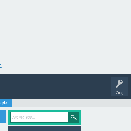
.
Giriş
aplar