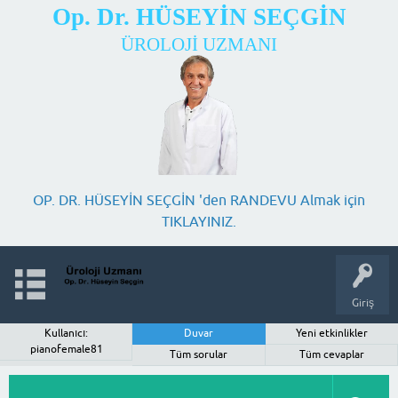
Op. Dr. HÜSEYİN SEÇGİN
ÜROLOJİ UZMANI
OP. DR. HÜSEYİN SEÇGİN 'den RANDEVU Almak için
TIKLAYINIZ.
Giriş
Kullanıcı:
Duvar
Yeni etkinlikler
pianofemale81
Tüm sorular
Tüm cevaplar