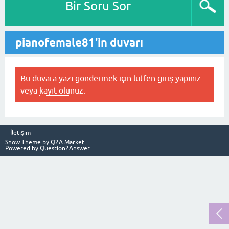
Bir Soru Sor
pianofemale81'in duvarı
Bu duvara yazı göndermek için lütfen
giriş yapınız
veya
kayıt olunuz
.
İletişim
Snow Theme by
Q2A Market
Powered by
Question2Answer